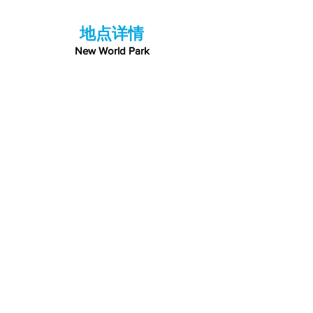
地点详情
New World Park
102, Jalan Burma,
Georgetown 10050, Penang
Waze
Google Maps