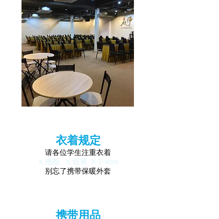
衣着规定
请各位学生注重衣着
X 拖鞋 X 短裤 X T-shirt
别忘了携带保暖外套​
携带用品