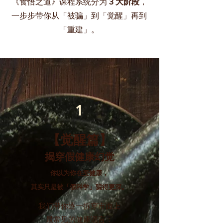
《食悟之道》课程系统分为
3 大阶段
，
一步步带你从「被骗」到「觉醒」再到
「重建」。
1
【觉醒篇】
揭穿假健康幻觉
你以为你在变健康，
其实只是被「假科学」骗得更深。
我们带你逐一拆穿市面上
最常见的健康谣言：